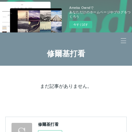
Ameba Owndで
あなただけのホームページやブログをつ
くろう
今すぐ試す
修爾基打看
まだ記事がありません。
修爾基打看